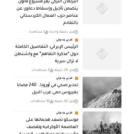
البرلمان التركي يقر مشروع قانون
يتضمن تأجيل وإسقاط دعاوى عن
عناصر حزب العمال الكردستاني
بالتقادم
قبل دقيقة واحدة
1 مشاهدة
عربي ودولي
الرئيس الإيراني: التفاصيل الكاملة
حول “مذكرة التفاهم” مع واشنطن
لا تزال سرية
قبل 26 دقيقة
9 مشاهدات
عربي ودولي
تحذير صحي في أوروبا.. 240 مصابا
بفيروس حمى غرب النيل
قبل 42 دقيقة
10 مشاهدات
عربي ودولي
موسكو تصعد هجماتها على
العاصمة الأوكرانية وتقصف