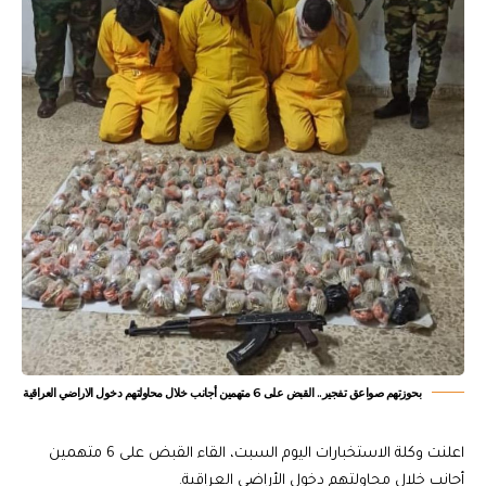
بحوزتهم صواعق تفجير.. القبض على 6 متهمين أجانب خلال محاولتهم دخول الاراضي العراقية
اعلنت وكلة الاستخبارات اليوم السبت، القاء القبض على 6 متهمين
أجانب خلال محاولتهم دخول الأراضي العراقية.