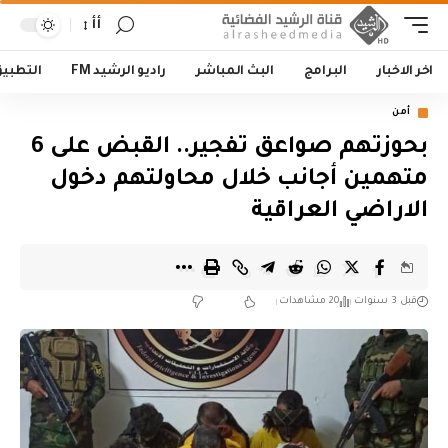
أأ
اخر الاخبار
البرامج
البث المباشر
راديو الرشيد FM
التطبي
أمن
بحوزتهم صواعق تفجير.. القبض على 6
متهمين أجانب خلال محاولتهم دخول
الاراضي العراقية
قبل 3 سنوات
20 مشاهدات