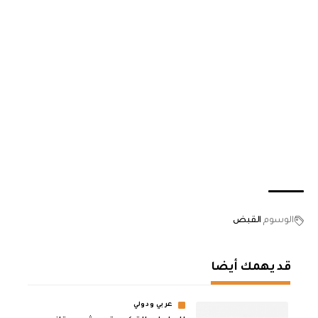
الوسوم
القبض
قد يهمك أيضا
عربي ودولي