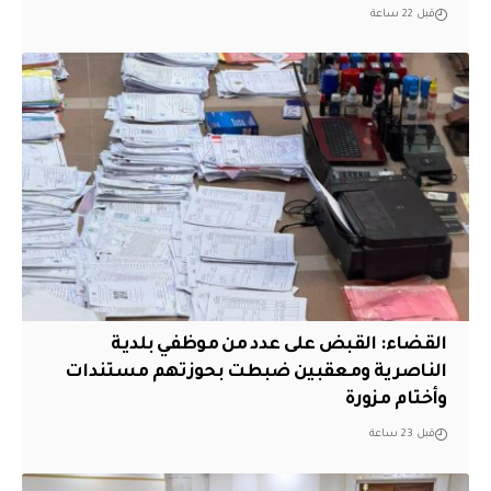
قبل 22 ساعة
القضاء: القبض على عدد من موظفي بلدية
الناصرية ومعقبين ضبطت بحوزتهم مستندات
وأختام مزورة
قبل 23 ساعة