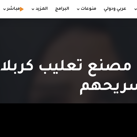
عربي ودولي
منوعات
البرامج
المزيد
مباشر
 مصنع تعليب كربلا
سريحهم