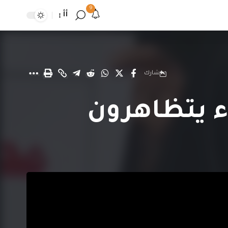
9
أأ
شارك
ء يتظاهرون