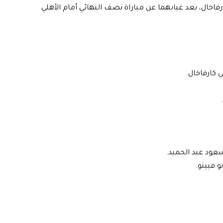
رفاخال، بعد غيابهما عن مباراة نصف النهائي أمام الأهلي
ني كارفاخال.
سعود عبد الحميد.
و فييتو.