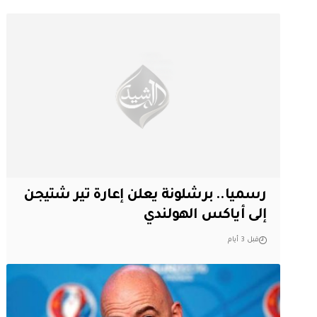
رسميا.. برشلونة يعلن إعارة تير شتيجن
إلى أياكس الهولندي
قبل 3 أيام