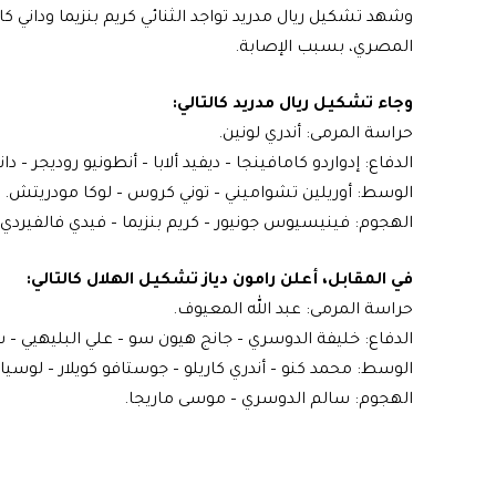
وشهد تشكيل ريال مدريد تواجد الثنائي كريم بنزيما وداني كا
المصري، بسبب الإصابة.
وجاء تشكيل ريال مدريد كالتالي:
حراسة المرمى: أندري لونين.
الدفاع: إدواردو كامافينجا – ديفيد ألابا – أنطونيو روديجر – دا
الوسط: أوريلين تشواميني – توني كروس – لوكا مودريتش.
الهجوم: فينيسيوس جونيور – كريم بنزيما – فيدي فالفيردي.
في المقابل، أعلن رامون دياز تشكيل الهلال كالتالي:
حراسة المرمى: عبد الله المعيوف.
الدفاع: خليفة الدوسري – جانج هيون سو – علي البليهيي – 
الوسط: محمد كنو – أندري كاريلو – جوستافو كويلار – لوسيان
الهجوم: سالم الدوسري – موسى ماريجا.