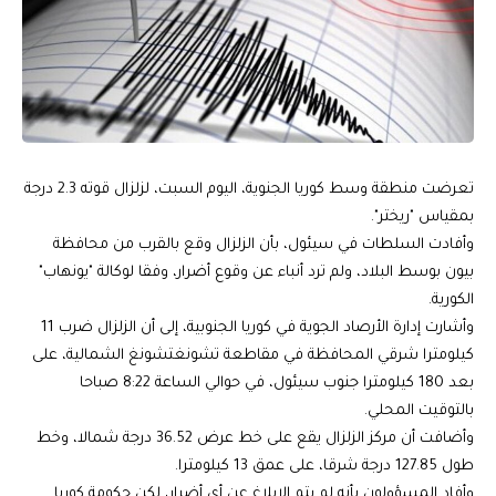
تعرضت منطقة وسط كوريا الجنوية، اليوم السبت، لزلزال قوته 2.3 درجة
بمقياس "ريختر".‏
وأفادت السلطات في سيئول، بأن الزلزال وقع بالقرب من محافظة
بيون بوسط البلاد، ولم ترد أنباء عن وقوع أضرار، وفقا لوكالة "يونهاب"
الكورية.
وأشارت إدارة الأرصاد الجوية في كوريا الجنوبية، إلى أن الزلزال ضرب 11
كيلومترا شرقي المحافظة في مقاطعة تشونغتشونغ الشمالية، على
بعد 180 كيلومترا جنوب سيئول، في حوالي الساعة 8:22 صباحا
بالتوقيت المحلي.
وأضافت أن مركز الزلزال يقع على خط عرض 36.52 درجة شمالا، وخط
طول 127.85 درجة شرقا، على عمق 13 كيلومترا.
وأفاد المسؤولون بأنه لم يتم الإبلاغ عن أي أضرار، لكن حكومة كوريا