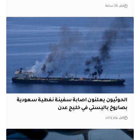
قبل 24 ساعة
الحوثيون يعلنون اصابة سفينة نفطية سعودية
بصاروخ باليستي في خليج عدن
قبل يوم واحد