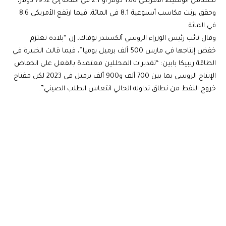
تكساس الوسيط الأمريكي 1.66 دولار أو 2.1 في المائة إلى 79.72 دولار،
وحقق برنت مكاسب أسبوعية 8.1 في المائة، فيما ارتفع الأمريكي 8.6
في المائة.
وقال نائب رئيس الوزراء الروسي ألكسندر نوفاك، إن “بلاده تعتزم
خفض إنتاجها في مارس 500 ألف برميل يوميا”، فيما قالت الخبيرة في
الطاقة ريبيكا بابين: “تقديرات المحللين معتمدة بالفعل على انخفاض
الإنتاج الروسي بما بين 700 ألف و900 ألف برميل في 2023 لكن مفتاح
خروج النفط من نطاق تداوله الحالي انتعاش الطلب الصيني”.