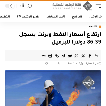
أأ
اخر الاخبار
البرامج
البث المباشر
راديو الرشيد FM
التطبي
أقتصاد
ارتفاع أسعار النفط وبرنت يسجل
86.39 دولارا للبرميل
قبل 3 سنوات
18 مشاهدات