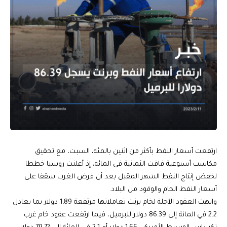
ارتفعت أسعار النفط بأكثر من اثنين بالمئة، السبت، مع تحقيق
مكاسب أسبوعية فاقت الثمانية في المائة، إذ أعلنت روسيا خططا
لخفض إنتاج النفط الشهر المقبل بعد أن فرض الغرب سقفا على
أسعار النفط الخام والوقود من البلاد.
وانهت العقود الآجلة لخام برنت تعاملاتها مرتفعة 1.89 دولار بما يعادل
2.2 في المائة إلى 86.39 دولار للبرميل، فيما ارتفعت عقود خام غرب