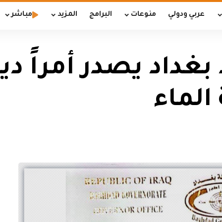
عربي ودولي
منوعات
البرامج
المزيد
مباشر
غداد يصدر أمراً ديوا
الماء