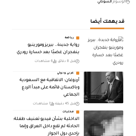
الوسوم
السوداني
قد يهمك أيضا
رياضة
رواية جديدة.. بيريز ومورينيو
ينفجران غضبًا بعد خسارة رودري
قبل 8 دقائق
6 مشاهدات
عربي ودولي
أردوغان: الاتفاقية مع السعودية
وباكستان قائمة على مبدأ الردع
الجماعي
قبل 45 دقيقة
7 مشاهدات
محليات
الداخلية بشأن فيديو تعنيف طفلة:
الحادثة لم تقع داخل العراق وإنما
بإحدى دول الجوار