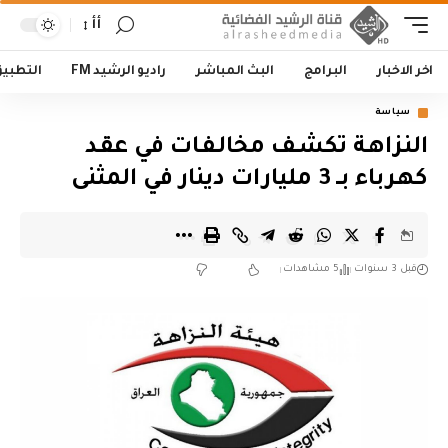
أأ
اخر الاخبار
البرامج
البث المباشر
راديو الرشيد FM
التطبي
سياسة
النزاهـة تكشـف مخالـفـات في عقـد
كهـرباء بــ 3 مليارات دينار في المثنى
قبل 3 سنوات
5 مشاهدات