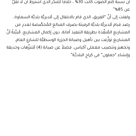
أنَّ نسبة كتم الصوت كانت 30% ، خلافاً للتندُّر الذي اشترط أن لا تقلَّ
عن 85%”.
ولفتت إلى أنَّ “الفريق، الذي قام بالانتقال إلى مُديريَّة بلديَّة السماوة،
رصد قيام مُديريَّة بلديَّة الرميثة بصرف المبالغ المُخصَّصة لعددٍ من
المشاريع المُنفَّذة بطريقة التنفيذ أمانة، دون إكمال المشاريع، مُبيِّنةً أنَّ
المشاريع توزَّعت بين تأهيل وصيانة الجزرة الوسطيَّة للشارع العام،
وتجهيز وتنصيب معملي أكياس، فضلاً عن صيانة (4) مُتنزَّهات وحديقة
وإنشاء “جملون” في كراج البلديَّـة”.