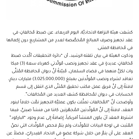
كشفت هيئة النزاهة الاتحاديَّة، اليوم الاربعاء، عن ضبط مُخالفاتٍ في
عقد تجهيز وصرف المبالغ المُخصَّصة لعددٍ من المشاريع دون إكمالها
في مُحافظة المثنى.
وذكرت الهيئة في بيان تلقته الرشيد، أن “دائرة التحقيقات أكَّدت ضبط
مُخالفاتٍ عديدةٍ في عقد تجهيز ونصب مُولَّدتي كهرباء سعة (3) ميكا
وات لكلٍّ منهما في قضاء السلمان، مُبيّنةً أنَّ ديوان مُحافظة المُثنَّى
تعاقد لشراء ونصب المُولِّدتين بمبلغ (3,025,000,000) مليارات دينارٍ،
لافتةً إلى أنَّ فريق عمل مكتب تحقيق المُثنَّى الذي انتقل إلى قسم
الحسابات في ديوان لمُحافظة كشف العديد من المُخالفات”.
وأوضحت أنَّ “المُخالفات تمثَّلت بكون عمليَّة التجهيز تمَّت خلافاً لبنود
العقد، لافتةً إلى أنَّ المُولِّدتين المُجهّزتين كانتا من منشأ صينيٍّ، فيما
اشترط العقد أنْ يكون المنشأ أمريكياً، إضافةً إلى عدم وجود “الباركود”
المُثبت في لوحة البيانات للمُولّدات ولم يتمّ فحص المُولِّدات التي نصَّ
العقد على أن يتمَّ من خلال شركة عضوٍ في الاتحاد الفيدراليّ، فضلاً عن