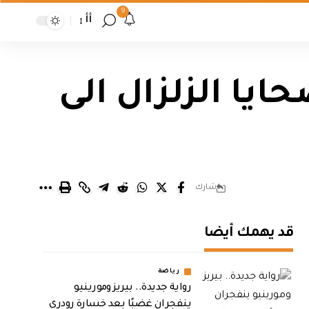
9
أأ
ايا الزلزال الى
شارك
قد يهمك أيضا
رياضة
رواية جديدة.. بيريز ومورينيو
ينفجران غضبًا بعد خسارة رودري