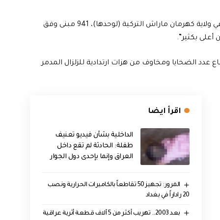
وأوضح سليمان صويلو أن “عدد المباني التي تدمّرت تماما في ولاية كهرمان ماراش التركية (لوحدها)، 941 مبنى وفق
 أعلى بكثير”.
ع عدد الضحايا ومخاوف من هزات ارتدادية للزلزال المدمر
اقرأ ايضا
الداخلية بشأن فيديو تعنيف
طفلة: الحادثة لم تقع داخل
العراق وإنما بإحدى دول الجوار
المرور: تجهيز 50 تقاطعاً بالكاميرات الحرارية ونصب
20 راداراً في بغداد
بعد 2003.. تهريب أكثر من 5 آلاف قطعة أثرية عراقية