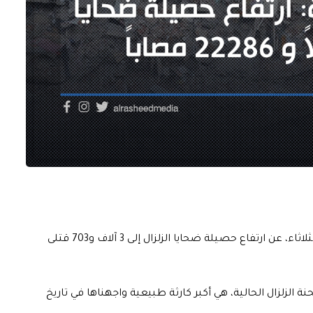
أعلنت إدارة الكوارث والطوارئ التركية “آفاد” مساء اليوم الثلاثاء، عن ارتفاع حصيلة ضحايا الزلزال إلى 3 آلاف و703 قتلى
نة الزلزال الحالية، هي أكبر كارثة طبيعية واجهناها في تاريخ