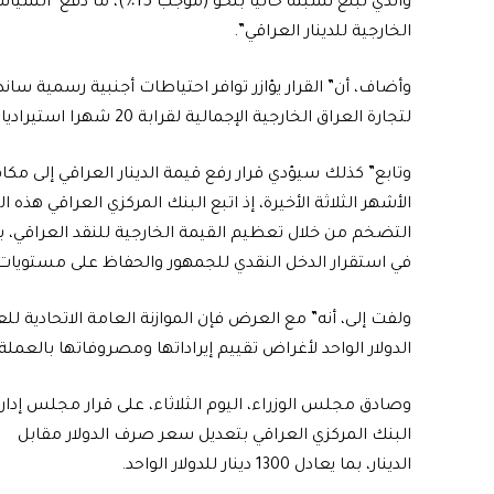
والذي تبلغ نسبته حاليا بنحو
الخارجية للدينار العراقي”.
لتجارة العراق الخارجية الإجمالية لقرابة 20 شهرا استيراديا في حين أن المعدل العالمي هو ثلاثة أشهر”.
وتابع” كذلك سيؤدي قرار رفع قيمة الدينار العراقي إلى م
الأشهر الثلاثة الأخيرة، إذ اتبع البنك المركزي العراقي هذ
التضخم من خلال تعظيم القيمة الخارجية للنقد العراقي، 
في استقرار الدخل النقدي للجمهور والحفاظ على مستويات
الدولار الواحد لأغراض تقييم إيراداتها ومصروفاتها بالعملة ا
وصادق مجلس الوزراء، اليوم الثلاثاء، على قرار مجلس إدار
البنك المركزي العراقي بتعديل سعر صرف الدولار مقابل
الدينار، بما يعادل 1300 دينار للدولار الواحد.