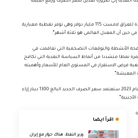
 (موجب 15٪)، ما دفع السياسة النقدية إلى ضرورة تعديل سعر الصرف ورفع القيمة
وأضاف، أن” القرار يؤازر توافر احتياطات أجنبية رسمية ساندة للعراق لامست 115 مليار دولار وهي توفر تغطية معيارية
كافحة الأنشطة والتوقعات التضخمية التي تفاقمت في
ه المرة نمطا متشددا من أنماط السياسة النقدية التي تكافح
بغية فرض الاستقرار في المستوى العام للأسعار وأهميته
 المعيشة”.
ولفت إلى، أنه” مع العرض فإن الموازنة العامة الاتحادية للعام 2023 ستعتمد سعر الصرف الجديد البالغ 1300 دينار إزاء
لأجنبية”.
ة
اقرأ ايضا
وزير النفط: هناك حوار مع إيران