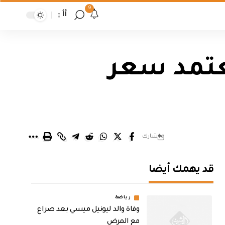
9
أأ
ني: موازنة 2023 ستعتمد سعر
شارك
قد يهمك أيضا
رياضة
وفاة والد ليونيل ميسي بعد صراع
مع المرض