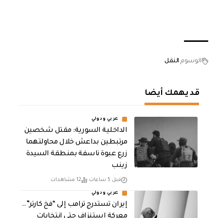
الوسوم
النقل
قد يهمك أيضا
عربي ودولي
الداخلية السورية: مقتل شخصين
مرتبطين بداعش خلال محاولتهما
زرع عبوة ناسفة بمنطقة السيدة
زينب
قبل 5 ساعات
12 مشاهدات
عربي ودولي
إيران تستدرج ترامب إلى “فخ كارتر”..
معركة استنزاف حتى انتخابات