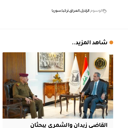
الوسوم
الزلازل
العراق
تركيا
سوريا
شاهد المزيد..
القاضي زيدان والشمري يبحثان