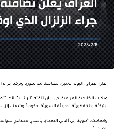
اعلن العراق، اليوم الاثنين، تضامنه مع سوريا وتركيا جراء ا
وذكرت الخارجية العراقية، في بيان تلقته “الرشيد”، انها “تعر
التركيَّة والجُمْهُوريَّة العربيَّة السوريَّة، حكومةً وشعبًا، إث
واضافت، “نتوجَّه إلى أهالي الضحايا بأصدقِ مشاعرِ المواس
العاجل”.