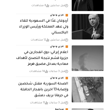
قبل ساعتين
8 مشاهدات
عربي ودولي
أردوغان غدًا في السعودية للقاء
ولي عهد المملكة ورئيس الوزراء
الباكستاني
قبل ساعتين
12 مشاهدات
عربي ودولي
اعلام إيراني: دوي انفجارين في
جزيرة قشم نتيجة التصدي لأهداف
معادية بمدخل مضيق هرمز
قبل 3 ساعات
14 مشاهدات
عربي ودولي
الصحة السورية: مقتل شخصين
وإصابة 13 اخرين بانفجار الحافلة
في جرمانا بريف دمشق
قبل 3 ساعات
11 مشاهدات
سياسة