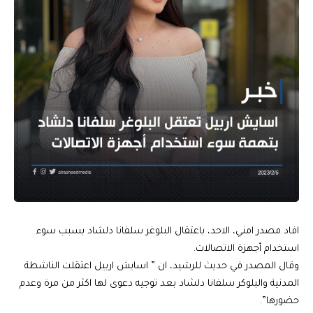
افاد مصدر امني، الاحد، باعتقال البلوغر سلفانا دلشاد بسبب سوء
استخدام أجهزة الاتصالات.
وقال المصدر في حديث للرشيد، ان ” اسايش اربيل اعتقلت الناشطة
المدنية والبلوكر سلفانا دلشاد بعد توجيه دعوى لها اكثر من مرة وعدم
حضورها”.