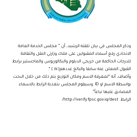
وذكر المجلس في بيان تلقته الرشيد، أن ” مجلس الخدمة العامة
الاتحادي رفع أسماء المقبولين على ملاك وزارتي النقل والثقافة
للدرجات الحاكمة من خريجي الدبلوم والبكالوريوس والماجستير برابط
القبول المعلن عنه سابقا والبالغ عددهم(١٧٠ ) “.
وأضاف، أنه “لمعرفة الاسم ومكان التوزيع يتم ذلك من خلال البحث
بواسطة الاسم او ID .وسيقوم المجلس بتغذية الرابط بالاسماء
المصادق عليها تباعاً”.
الرابط: http://verify.fpsc.gov.iq/dest/