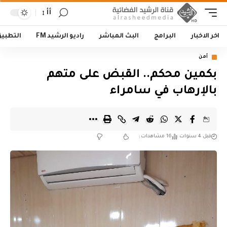
أأ
اخر الاخبار
البرامج
البث المباشر
راديو الرشيد FM
التطبي
أمن
بكمين محكم.. القبض على متهم
بالإرهاب في سامراء
قبل 4 سنوات
16 مشاهدات