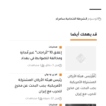
الوسوم
الشرطة الاتحادية
سامراء
قد يهمك أيضا
محليات
إغلاق 10 “كَراجات” غير مُجازة
ومخالفة للضوابط في بغداد
قبل 3 دقائق
2 مشاهدات
عربي ودولي
رئيس هيئة الأركان المشتركة
الأمريكية: يجب البحث عن مخرج
للحرب مع إيران
قبل 22 دقيقة
6 مشاهدات
محليات