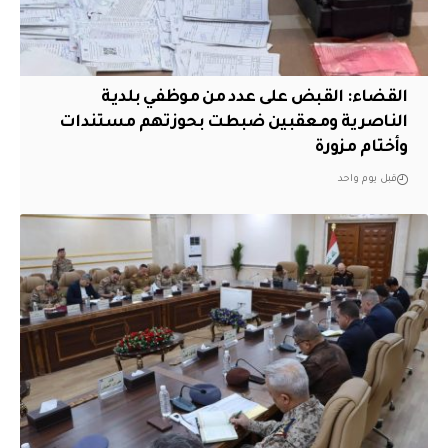
القضاء: القبض على عدد من موظفي بلدية
الناصرية ومعقبين ضبطت بحوزتهم مستندات
وأختام مزورة
قبل يوم واحد