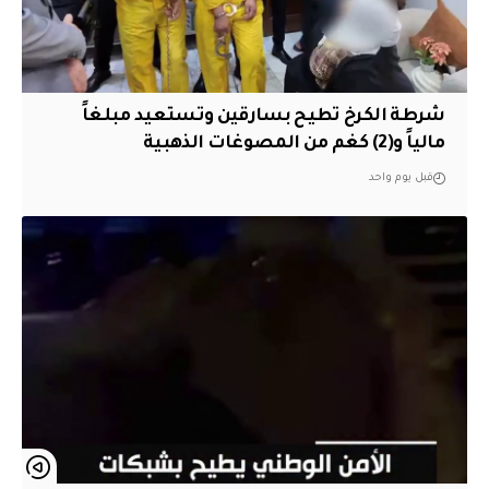
شرطة الكرخ تطيح بسارقين وتستعيد مبلغاً
مالياً و(2) كغم من المصوغات الذهبية
قبل يوم واحد