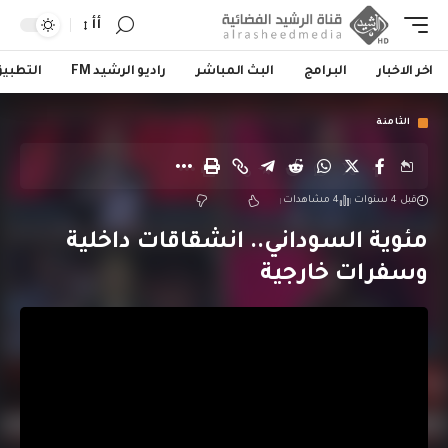
أأ
اخر الاخبار
البرامج
البث المباشر
راديو الرشيد FM
التطبي
الثامنة
قبل 4 سنوات
4 مشاهدات
مئوية السوداني.. انشقاقات داخلية
وسفرات خارجية