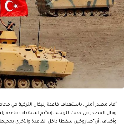
أفاد مصدر أمني، باستهداف قاعدة زليكان التركية في محاف
وقال المصدر في حديث للرشيد، إنه”تم استهداف قاعدة زليك
وأضاف، أن”صاروخين سقطا داخل القاعدة والأخرى بمحيطه