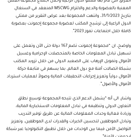
العراق التي قام بها ممثلو الدول الراعية وخلال اجتماع مجموعة العمل
المعنية بالعضوية والدعم والالتزام MSCWG المنعقد في السنغال
بتاريخ 31/1/2023، وانتهت المجموعة بعد عرض التقرير من ممثلي
الدول الراعية إلى ترشيح المكتب لعضوية مجموعة إجمونت بعضوية
كاملة خلال اجتماعات تموز 2023”.
واوضح، ان “مجموعة إجمونت تضم 167 دولة حتى الآن وتعمل على
تسهيل تبادل المعلومات الخاصة بالمتحصلات الإجرامية وغسيل
الأموال وتمويل الإرهاب على الصعيد الدولي من خلال تزويد المكتب
بشبكة اتصالات آمنة مع دول العالم، بما يسهم في متابعة حركة
الأموال دولياً وتعزيز إجراءات التحقيقات المالية وصولاً لعمليات استرداد
الأموال والأصول”.
واشار، الى أنه “يشمل الدعم الذي تتيحه المجموعة توسيع نطاق
التعاون الدولي وتنظيمه في تبادل المعلومات الاستخبارية المالية،
وزيادة فعالية وحدات المعلومات المالية عن طريق توفير التدريب
وتبادل الموظفين لتحسين الخبرات والقدرات لدى الموظفين، وتعزيز
التواصل الآمن فيما بين الوحدات من خلال تطبيق التكنولوجيا عبر شبكة
إيجمونت الآمنة”.