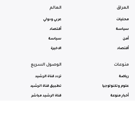
العراق
العالم
محليات
عربي ودولي
سياسة
أقتصاد
أمن
سياسة
أقتصاد
الاخيرة
منوعات
الوصول السريع
رياضة
تردد قناة الرشيد
علوم وتكنولوجيا
تطبيق قناة الرشيد
أخبار منوعة
قناة الرشيد مباشر
ثقافة وفن
راديو الرشيد مباشر
من نحن
الترددات
الاعلانات
الاتصال بنا