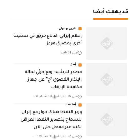
قد يهمك أيضا
عربي ودولي
إعلام إيراني: اندلاع حريق في سفينة
أخرى بمضيق هرمز
قبل 51 ثانية
أمن
مصدر للرشيد: رفع جزئي لحالة
الإنذار القصوى “ج” عن جهاز
مكافحة الإرهاب
قبل 16 دقيقة
4 مشاهدات
أقتصاد
وزير النفط: هناك حوار مع إيران
للسماح بتصدير النفط العراقي
لكنه غير مفعل حتى الآن
قبل 27 دقيقة
10 مشاهدات