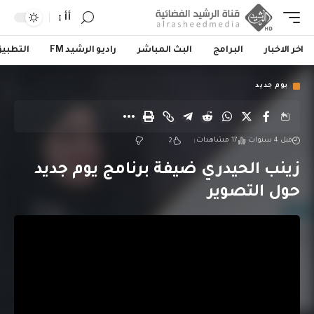
أأ
اخر الاخبار
البرامج
البث المباشر
راديو الرشيد FM
التطبي
يوم جديد
قبل 4 سنوات
17 مشاهدات
2
زينب الحيدري ضيفة برنامج يوم جديد
حول التصوير