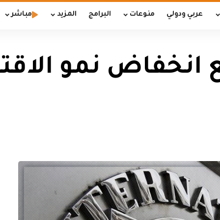
عربي ودولي
منوعات
البرامج
المزيد
مباشر
قع انخفاض نمو الاقت