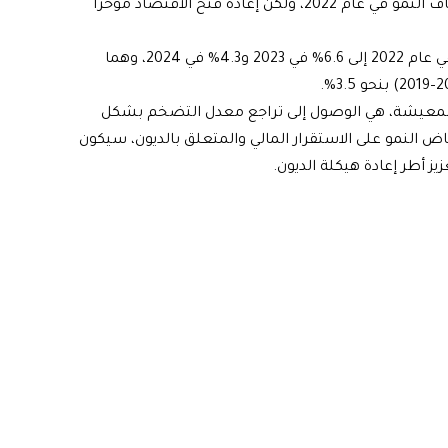
وقد أدت سرعة انتشار مرض كوفيد-19 في الصين إلى إضعاف النمو في عام 2022، ولكن إعادة فتح الاقتصاد مؤخرا
وتشير التوقعات إلى انخفاض التضخم العالمي من 8.8% في عام 2022 إلى 6.6% في 2023 و4.3% في 2024، وهما
المعيشة، هي الوصول إلى تراجع معدل التضخم بشكل
اض النمو على الاستقرار المالي والمتعلق بالديون، سيكون
ز أطر إعادة هيكلة الديون.