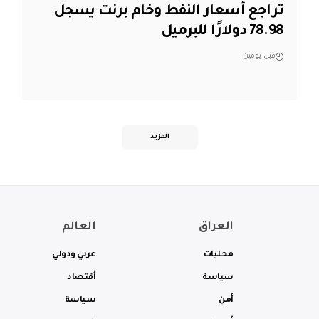
تراجع أسعار النفط وخام برنت يسجل
78.98 دولارًا للبرميل
قبل يومين
المزيد
العراق
العالم
محليات
عربي ودولي
سياسة
أقتصاد
أمن
سياسة