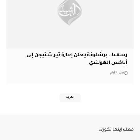
رسميا.. برشلونة يعلن إعارة تير شتيجن إلى
أياكس الهولندي
قبل 4 أيام
المزيد
معك اينما تكون..