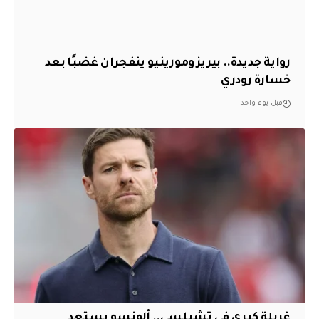
رواية جديدة.. بيريز ومورينيو ينفجران غضبًا بعد
خسارة رودري
قبل يوم واحد
غربلة كبرى في تشيلسي.. ألونسو يستعد