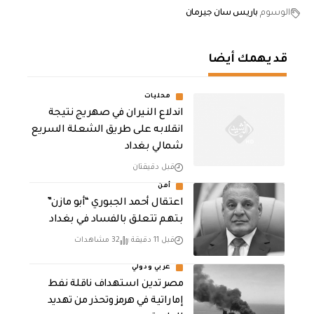
الوسوم
باريس سان جيرمان
قد يهمك أيضا
محليات
اندلاع النيران في صهريج نتيجة
انقلابه على طريق الشعلة السريع
شمالي بغداد
قبل دقيقتان
أمن
اعتقال أحمد الجبوري “أبو مازن”
بتهم تتعلق بالفساد في بغداد
قبل 11 دقيقة
32 مشاهدات
عربي ودولي
مصر تدين استهداف ناقلة نفط
إماراتية في هرمز وتحذر من تهديد