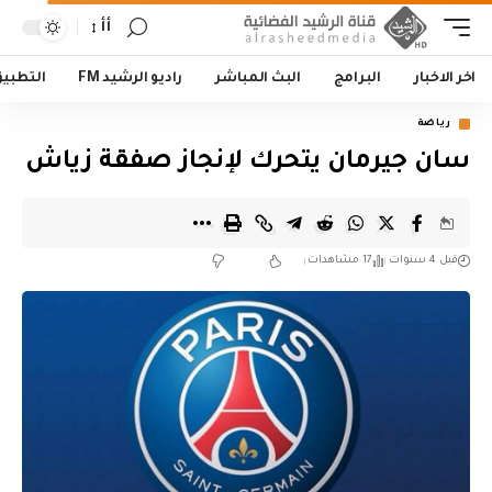
أأ
اخر الاخبار
البرامج
البث المباشر
راديو الرشيد FM
التطبي
رياضة
سان جيرمان يتحرك لإنجاز صفقة زياش
قبل 4 سنوات
17 مشاهدات