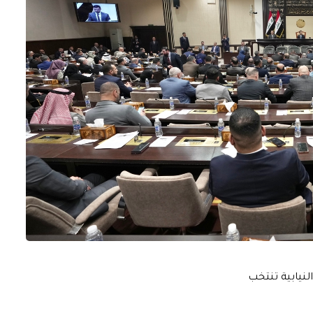
لنيابية تنتخب