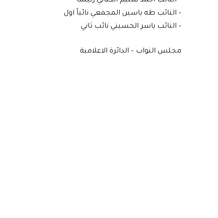
– النائب احمد سليم الكناني رئيساً
– النائب طه ياسين المجمعي نائباً اول
– النائب ياسر الحسيني نائب ثاني
مجلس النواب – الدائرة الاعلامية