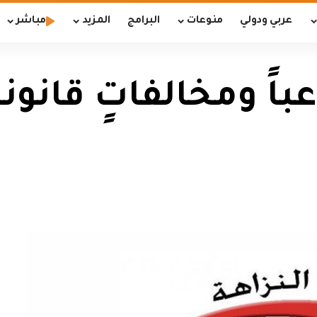
عربي ودولي
منوعات
البرامج
المزيد
مباشر
باً ومخالفاتٍ قانو