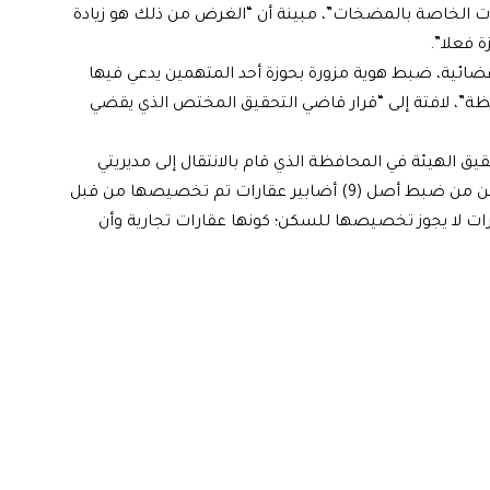
ات الخاصة بالمضخات”، مبينة أن “الغرض من ذلك هو زيادة
 فعلا”.
قضائية، ضبط هوية مزورة بحوزة أحد المتهمين يدعي فيها
فظة”، لافتة إلى “قرار قاضي التحقيق المختص الذي يقضي
ق الهيئة في المحافظة الذي قام بالانتقال إلى مديريتي
تسجيل عقاري وبلدية الحلة، تمكن خلال عمليتين منفصلتين من ضبط أصل (9) أضابير عقارات تم تخصيصها من قبل
ات لا يجوز تخصيصها للسكن؛ كونها عقارات تجارية وأن