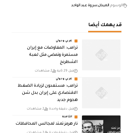
الوسوم
الميدان
سروة عبد الواحد
قد يهمك أيضا
عربي ودولي
‏ترامب: المفاوضات مع إيران
مستمرة وتمضي مثل لعبة
الشطرنج
قبل 29 ثانية
2 مشاهدات
عربي ودولي
‏ترامب: مستعدون لزيادة الضغط
الاقتصادي على إيران بدل شن
هجوم جديد
قبل دقيقة واحدة
2 مشاهدات
الثامنة
نار هرمز تمتد لمجالس المحافظات
قبل دقيقة واحدة
2 مشاهدات