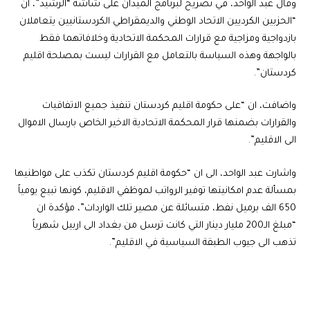
وقال عبد الواحد، في تصريح لبرنامج الميدان على شاشة “الرشيد”، ان
“الحزبين الكرديين الاتحاد الوطني والديمقراطي الكردستانيين يتعاملان
بازدواجية ومزاجية مع قرارات المحكمة الاتحادية وخلافاتهما فقط
بالواجهة وهذه السياسة بالتعامل مع القرارات ليست بمصلحة اقليم
كردستان”.
واضافت، ان “على حكومة اقليم كردستان تنفيذ جميع الاتفاقيات
والقرارات بضمنها قرار المحكمة الاتحادية الاخير الخاص بارسال الاموال
الى الاقليم”.
واشارت عبد الواحد، الى ان “حكومة اقليم كردستان تكذب على مواطنيها
بمسألة عدم امكانيتها توفير الرواتب لموظفي الاقليم، كونها تبيع يومياً
650 الف برميل نفط، متسائلة عن مصير تلك الواردات”، مؤكدة ان
“مبلغ الـ200 مليار دينار التي كانت ترسل من بغداد الى اربيل شهرياً
تذهب الى جيوب الطبقة السياسية في الاقليم”.