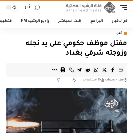
أأ
اخر الاخبار
البرامج
البث المباشر
راديو الرشيد FM
التطبي
أمن
مقتل موظف حكومي على يد نجله
وزوجته شرقي بغداد
قبل 4 سنوات
20 مشاهدات