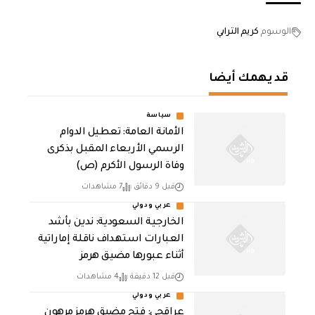
الوسوم
كريم الترابي
قد يهمك أيضا
سياسة
الأمانة العامة: تعطيل الدوام
الرسمي الأربعاء المقبل بذكرى
وفاة الرسول الأكرم (ص)
قبل 9 دقائق
7 مشاهدات
عربي ودولي
‏الخارجية السعودية: ندين بأشد
العبارات استهداف ناقلة إماراتية
أثناء عبورها مضيق هرمز
قبل 12 دقيقة
4 مشاهدات
عربي ودولي
عراقجي: فتح مضيق هرمز مرهون