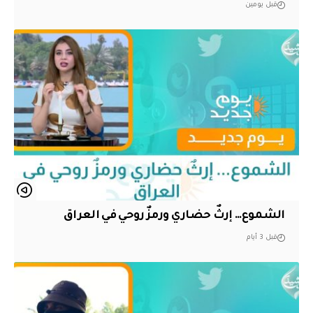
قبل يومين
الشموع… إرثٌ حضاري ورمزٌ روحي في العراق
قبل 3 أيام