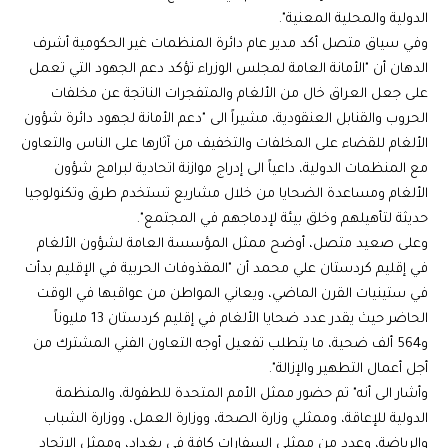
الدولية والمحلية المعنية".
وفي سياق متصل أكد مدير عام دائرة المنظمات غير الحكومية أشرف
الدهان أن "الأمانة العامة لمجلس الوزراء تؤكد دعم الجهود التي تعمل
على جعل العراق خال من الألغام والمتفجرات الناتجة عن مخلفات
الحروب والقنابل العنقودية، مشيراً الى "دعم الأمانة لجهود دائرة شؤون
الألغام للقضاء على المخلفات والتخفيف من آثارها على الناس والتعاون
مع المنظمات الدولية، داعياً الى إدراج موازنة اتحادية لبرامج شؤون
الألغام ومساعدة الضحايا من خلال مشاريع تستخدم طرق وتكنولوجيا
حديثة لتأهيلهم وخلق بيئة لإدماجهم في المجتمع".
وعلى صعيد متصل، أوضح ممثل المؤسسة العامة لشؤون الألغام
في إقليم كردستان علي محمد أن "المقذوفات الحربية في الإقليم بدأت
في ستينيات القرن الماضي، ويعاني المواطن من عواقبها في الوقت
الحاضر حيث يقدر عدد ضحايا الألغام في إقليم كردستان 13 مليوناً
و564 ألف ضحية، ما يتطلب تفعيل أوجه التعاون الفني المشترك من
أجل أعمال التطهير والإزالة".
وأشار الى أنه" تم حضور ممثل الأمم المتحدة للطفولة، والمنظمة
الدولية للإعاقة، وممثلي وزارة الصحة، ووزارة العمل، ووزارة الشباب
والرياضة، وعدد من ممثلي السفارات كافة في بغداد، وممثل الاتحاد