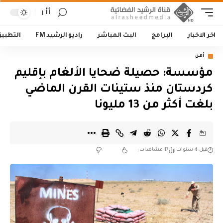
أأ
اخر الاخبار
البرامج
البث المباشر
راديو الرشيد FM
التطبي
أمن
مؤسسة: حصيلة ضحايا الألغام بإقليم
كردستان منذ ستينات القرن الماضي
بلغت أكثر من 13 مليونا
قبل 4 سنوات
17 مشاهدات