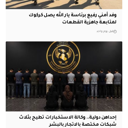
وفد أمني رفيع برئاسة يار الله يصل كركوك
لمتابعة جاهزية القطعات
قبل يوم واحد
إحداهن دولية.. وكالة الاستخبارات تطيح بثلاث
شبكات مختصة بالاتجار بالبشر