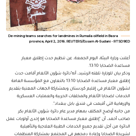
De-mining teams searches for landmines in Rumaila oilfield in Basra
province, April 2, 2016. REUTERS/Essam Al-Sudani - RTSD9ED
أعلنت وزارة البيئة، اليوم الجمعة، عن تنظيم حدث إطلاق معيار
مساعدة الضحايا 13:10.
وذكر بيان للوزارة تلقته الرشيد، أنه"دائرة شؤون الألغام أقامت حدث
إطلاق معيار مساعدة الضحايا 13:10 بالتعاون مع المؤسسة العامة
لشؤون الألغام في إقليم كردستان وبمشاركة الجهات المعنية بتقديم
الخدمات لضحايا الألغام والمخلفات الحربية والعمليات العسكرية
والإرهابية التي أقيمت في فندق بابل ببغداد".
من جانبه أوضح المكلف بمهام مدير عام دائرة شؤون الألغام بكر
صاحب أحمد، أن "إطلاق معيار مساعدة الضحايا هو إحدى أولويات عمل
الدائرة من أجل تقديم جميع الخدمات الطبية العلاجية والتأهيلية
لشريحة الضحايا وإعادة دمجهم في المجتمع بمشاركة المنظمات