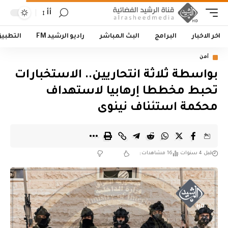
أأ
اخر الاخبار
البرامج
البث المباشر
راديو الرشيد FM
التطبي
أمن
بواسطة ثلاثة انتحاريين.. الاستخبارات
تحبط مخططا إرهابيا لاستهداف
محكمة استئناف نينوى
قبل 4 سنوات
16 مشاهدات