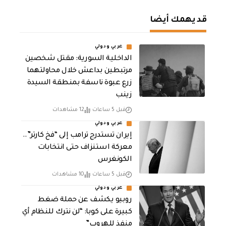
قد يهمك أيضا
عربي ودولي
الداخلية السورية: مقتل شخصين
مرتبطين بداعش خلال محاولتهما
زرع عبوة ناسفة بمنطقة السيدة
زينب
قبل 5 ساعات
12 مشاهدات
عربي ودولي
إيران تستدرج ترامب إلى “فخ كارتر”..
معركة استنزاف حتى انتخابات
الكونغرس
قبل 5 ساعات
10 مشاهدات
عربي ودولي
روبيو يكشف عن حملة ضغط
كبيرة على كوبا: “لن نترك للنظام أي
منفذ للهروب”