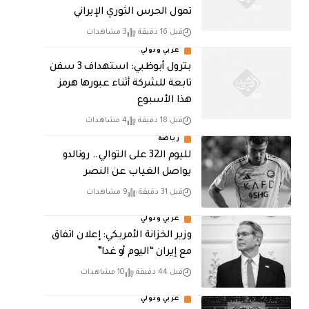
تمول الحرس الثوري الإيراني
قبل 16 دقيقة
3 مشاهدات
عربي ودولي
بترول أبوظبي: استهداف 3 سفن
تابعة للشركة أثناء عبورها هرمز
هذا الأسبوع
قبل 18 دقيقة
4 مشاهدات
رياضة
لليوم الـ32 على التوالي.. رونالدو
يواصل الغياب عن النصر
قبل 31 دقيقة
9 مشاهدات
عربي ودولي
وزير الخزانة الأمريكي: إعلان اتفاق
مع إيران “اليوم أو غدا”
قبل 44 دقيقة
10 مشاهدات
عربي ودولي