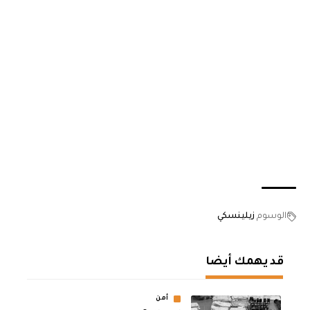
الوسوم
زيلينسكي
قد يهمك أيضا
أمن