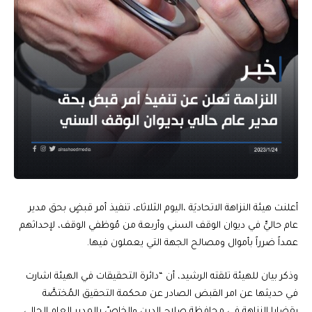
أعلنت هيئة النزاهة الاتحاديَة ،اليوم الثلاثاء، تنفيذ أمر قبضٍ بحق مدير
عام حاليٍّ في ديوان الوقف السني وأربعة من مُوظفي الوقف، لإحداثهم
عمداً ضرراً بأموال ومصالح الجهة التي يعملون فيها.
وذكر بيان للهيئة تلقته الرشيد، أن “دائرة التحقيقات في الهيئة اشارت
في حديثها عن امر القبض الصادر عن محكمة التحقيق المُختصَّة
بقضايا النزاهة في محافظة صلاح الدين والخاصّ بالمدير العام الحالي