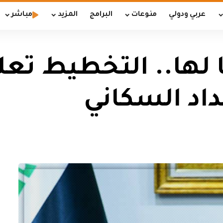
عربي ودولي
منوعات
البرامج
المزيد
مباشر
لها.. التخطيط تعل
عداد السكاني