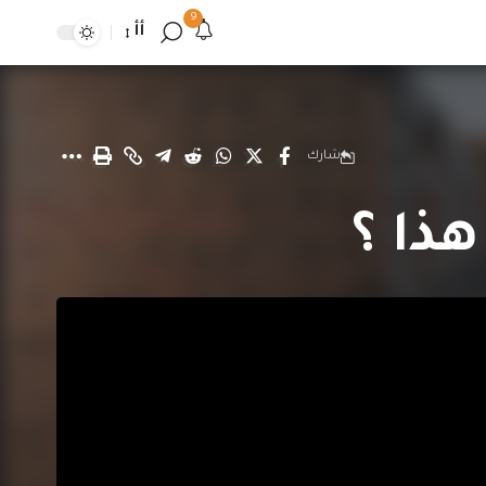
9
أأ
شارك
ذا ؟