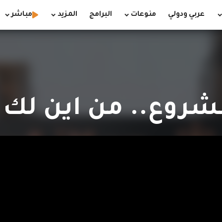
عربي ودولي
منوعات
البرامج
المزيد
مباشر
روع.. من اين لك ه