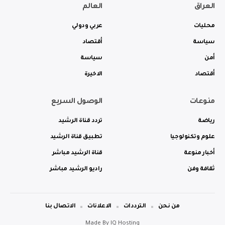
العراق
العالم
محليات
عربي ودولي
سياسة
أقتصاد
أمن
سياسة
أقتصاد
الاخيرة
منوعات
الوصول السريع
رياضة
تردد قناة الرشيد
علوم وتكنولوجيا
تطبيق قناة الرشيد
أخبار منوعة
قناة الرشيد مباشر
ثقافة وفن
راديو الرشيد مباشر
من نحن
الترددات
الاعلانات
الاتصال بنا
Made By
IQ Hosting