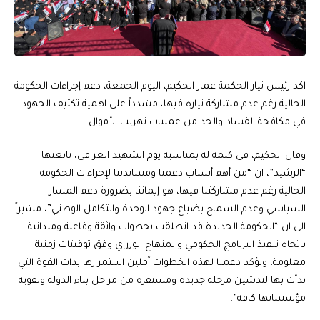
اكد رئيس تيار الحكمة عمار الحكيم، اليوم الجمعة، دعم إجراءات الحكومة
الحالية رغم عدم مشاركة تياره فيها، مشدداً على اهمية تكثيف الجهود
في مكافحة الفساد والحد من عمليات تهريب الأموال.
وقال الحكيم، في كلمة له بمناسبة يوم الشهيد العراقي، تابعتها
“الرشيد”، ان “من أهم أسباب دعمنا ومساندتنا لإجراءات الحكومة
الحالية رغم عدم مشاركتنا فيها، هو إيماننا بضرورة دعم المسار
السياسي وعدم السماح بضياع جهود الوحدة والتكامل الوطني”، مشيراً
الى ان “الحكومة الجديدة قد انطلقت بخطوات واثقة وفاعلة وميدانية
باتجاه تنفيذ البرنامج الحكومي والمنهاج الوزراي وفق توقيتات زمنية
معلومة، ونؤكد دعمنا لهذه الخطوات آملين استمرارها بذات القوة التي
بدأت بها لتدشين مرحلة جديدة ومستقرة من مراحل بناء الدولة وتقوية
مؤسساتها كافة”.