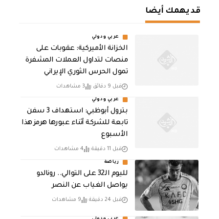
قد يهمك أيضا
عربي ودولي
الخزانة الأميركية: عقوبات على
منصات لتداول العملات المشفرة
تمول الحرس الثوري الإيراني
قبل 9 دقائق
3 مشاهدات
عربي ودولي
بترول أبوظبي: استهداف 3 سفن
تابعة للشركة أثناء عبورها هرمز هذا
الأسبوع
قبل 11 دقيقة
4 مشاهدات
رياضة
لليوم الـ32 على التوالي.. رونالدو
يواصل الغياب عن النصر
قبل 24 دقيقة
9 مشاهدات