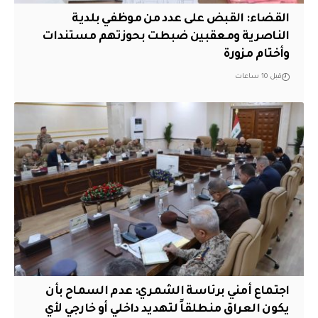
القضاء: القبض على عدد من موظفي بلدية
الناصرية ومعقبين ضبطت بحوزتهم مستندات
وأختام مزورة
قبل 10 ساعات
اجتماع أمني برئاسة الشمري: عدم السماح بأن
يكون العراق منطلقاً لتهديد داخلي أو خارجي لأي