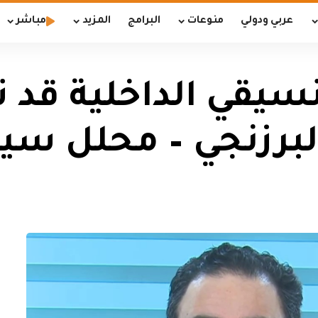
عربي ودولي
منوعات
البرامج
المزيد
مباشر
تنسيقي الداخلية قد
البرزنجي – محلل س