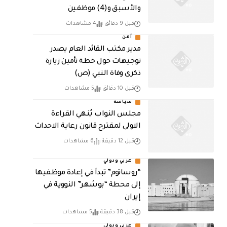
والأسبق و(4) موظفين
قبل 9 دقائق
4 مشاهدات
أمن
مدير مكتب القائد العام يصدر
توجيهات حول خطة تأمين زيارة
ذكرى وفاة النبي (ص)
قبل 10 دقائق
5 مشاهدات
سياسة
مجلس النواب يُنهي القراءة
الاولى لمقترح قانون رعاية الاحداث
قبل 12 دقيقة
6 مشاهدات
عربي ودولي
“روساتوم” تبدأ في إعادة موظفيها
إلى محطة “بوشهر” النووية في
إيران
قبل 38 دقيقة
5 مشاهدات
عربي ودولي