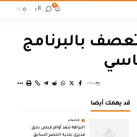
9
أأ
 تعصف بالبرنامج
ياسي
شارك
قد يهمك أيضا
محليات
النزاهة تنفذ أوامر قبض بحق
مديري بلدية الخضر السابق