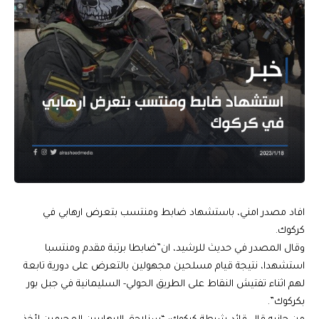
افاد مصدر امني، باستشهاد ضابط ومنتسب بتعرض ارهابي في
كركوك.
وقال المصدر في حديث للرشيد، ان”ضابطا برتبة مقدم ومنتسبا
استشهدا، نتيجة قيام مسلحين مجهولين بالتعرض على دورية تابعة
لهم اثناء تفتيش النقاط على الطريق الحولي- السليمانية في جبل بور
بكركوك”.