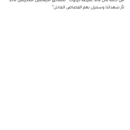
من جانبه قال قائد شرطة كركوك: “سنلاحق الارهابيين المجرمين لأخذ
ثأر شهدائنا وسننزل بهم القصاص العادل”