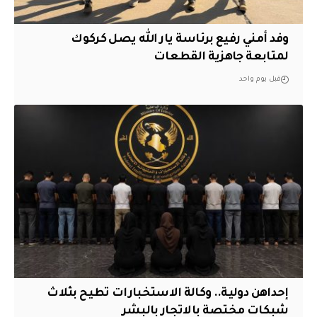
وفد أمني رفيع برئاسة يار الله يصل كركوك
لمتابعة جاهزية القطعات
قبل يوم واحد
إحداهن دولية.. وكالة الاستخبارات تطيح بثلاث
شبكات مختصة بالاتجار بالبشر