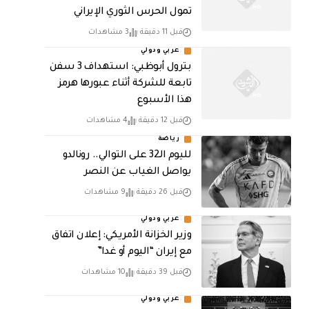
تمول الحرس الثوري الإيراني
قبل 11 دقيقة
3 مشاهدات
عربي ودولي
بترول أبوظبي: استهداف 3 سفن
تابعة للشركة أثناء عبورها هرمز
هذا الأسبوع
قبل 12 دقيقة
4 مشاهدات
رياضة
لليوم الـ32 على التوالي.. رونالدو
يواصل الغياب عن النصر
قبل 26 دقيقة
9 مشاهدات
عربي ودولي
وزير الخزانة الأمريكي: إعلان اتفاق
مع إيران “اليوم أو غدا”
قبل 39 دقيقة
10 مشاهدات
عربي ودولي