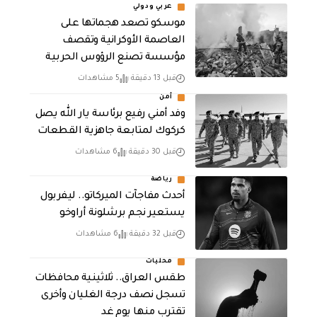
عربي ودولي
موسكو تصعد هجماتها على
العاصمة الأوكرانية وتقصف
مؤسسة تصنع الرؤوس الحربية
قبل 13 دقيقة
5 مشاهدات
أمن
وفد أمني رفيع برئاسة يار الله يصل
كركوك لمتابعة جاهزية القطعات
قبل 30 دقيقة
6 مشاهدات
رياضة
أحدث مفاجآت الميركاتو.. ليفربول
يستعير نجم برشلونة أراوخو
قبل 32 دقيقة
6 مشاهدات
محليات
طقس العراق.. ثلاثينية محافظات
تسجل نصف درجة الغليان وأخرى
تقترب منها يوم غد