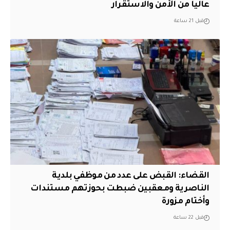
عالياً من الأمن والاستقرار
قبل 21 ساعة
القضاء: القبض على عدد من موظفي بلدية
الناصرية ومعقبين ضبطت بحوزتهم مستندات
وأختام مزورة
قبل 22 ساعة