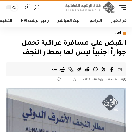
أأ
اخر الاخبار
البرامج
البث المباشر
راديو الرشيد FM
التطبي
أمن
القبض على مسافرة عراقية تحمل
جوازاً اجنبياً ليس لها بمطار النجف
قبل 4 سنوات
6 مشاهدات