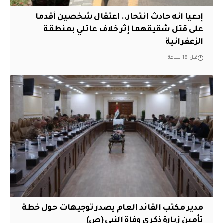
إدعيا انه حادث انتحار.. اعتقال شخصين أقدما
على قتل شقيقهما إثر خلاف عائلي بمنطقة
الزعفرانية
قبل 18 ساعة
مدير مكتب القائد العام يصدر توجيهات حول خطة
تأمين زيارة ذكرى وفاة النبي (ص)