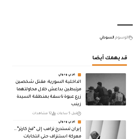
الوسوم
السوداني
قد يهمك أيضا
عربي ودولي
الداخلية السورية: مقتل شخصين
مرتبطين بداعش خلال محاولتهما
زرع عبوة ناسفة بمنطقة السيدة
زينب
قبل 5 ساعات
12 مشاهدات
عربي ودولي
إيران تستدرج ترامب إلى “فخ كارتر”..
معركة استنزاف حتى انتخابات