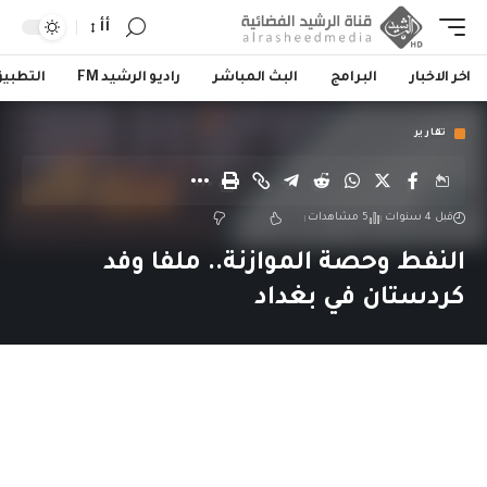
أأ
اخر الاخبار
البرامج
البث المباشر
راديو الرشيد FM
التطبي
تقارير
قبل 4 سنوات
5 مشاهدات
النفط وحصة الموازنة.. ملفا وفد
كردستان في بغداد