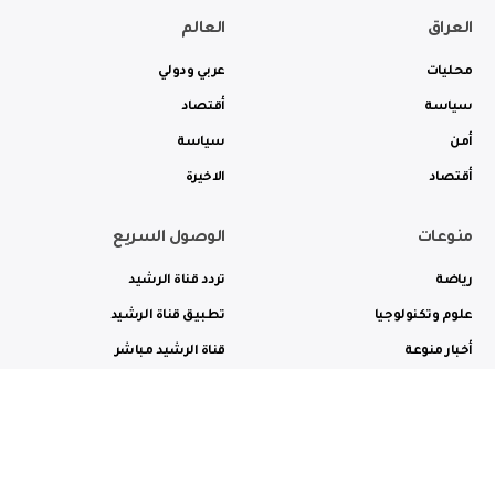
العراق
العالم
محليات
عربي ودولي
سياسة
أقتصاد
أمن
سياسة
أقتصاد
الاخيرة
منوعات
الوصول السريع
رياضة
تردد قناة الرشيد
علوم وتكنولوجيا
تطبيق قناة الرشيد
أخبار منوعة
قناة الرشيد مباشر
ثقافة وفن
راديو الرشيد مباشر
من نحن
الترددات
الاعلانات
الاتصال بنا