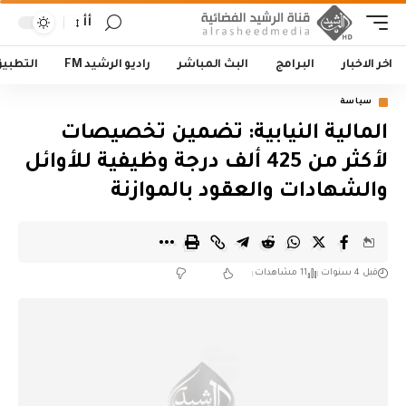
أأ
اخر الاخبار
البرامج
البث المباشر
راديو الرشيد FM
التطبي
سياسة
المالية النيابية: تضمين تخصيصات
لأكثر من 425 ألف درجة وظيفية للأوائل
والشهادات والعقود بالموازنة
قبل 4 سنوات
11 مشاهدات