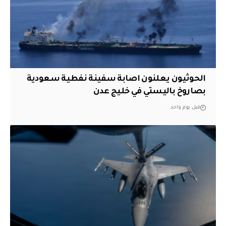
الحوثيون يعلنون اصابة سفينة نفطية سعودية
بصاروخ باليستي في خليج عدن
قبل يوم واحد