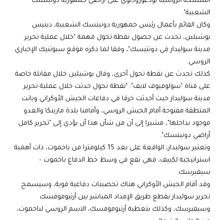
المسلحة الروسية بودغورودنوي على أراضي جمهورية دونيتسك
الشعبية".
وكان القائم بأعمال رئيس جمهورية دونيتسك الشعبية، دينيس
بوشيلين، تحدث عن حصول نقطة تحول مهمة "خلال عملية تحرير
مدينة سوليدار في دونتيسك"، وفقا لما ذكره موقع سبوتنيك الإخباري
الروسي.
كذلك تحدث عن نقطة تحول أخرى، وقال بوشيلين خلال مقابلة خاصة
على قناة "سولوفيوف لايف": "نقطة تحول حدثت خلال عملية تحرير
مدينة سوليدار حيث أحدثت خرقا في دفاعات الجيش الأوكراني وباتت
المنطقة مفتوحة أمام الجيش الروسي، وأمامنا بلدة مارينكا والعدو
موجود بداخلها"، مشيرا إلى أن من شأن هذا أن يؤدي إلى "تحرير كامل
أراضي دونيتسك".
وتعتبر سوليدار، الواقعة على بعد 15 كيلومترا من باخموت، ذات أهمية
استراتيجية لكييف، فهي تقع في وسط خط الدفاع باخموت –
سيفيرسك.
وقد أقام الجيش الأوكراني هناك تحصينات دفاعية قوية، وسيسمح
تحرير سوليدار بقطع طريق الإمداد المباشر بين أرتيوموفسك
وسيفيرسك، وكذلك بتغطية أرتيوموفسك، الاسم الروسي لباخموت،