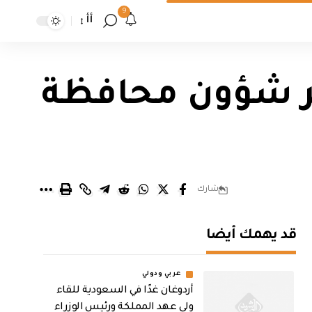
9
أأ
ير شؤون محافظة
شارك
قد يهمك أيضا
عربي ودولي
أردوغان غدًا في السعودية للقاء
ولي عهد المملكة ورئيس الوزراء