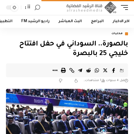
أأ
اخر الاخبار
البرامج
البث المباشر
راديو الرشيد FM
التطبي
محليات
بالصورة.. السوداني في حفل افتتاح
خليجي 25 بالبصرة
قبل 4 سنوات
7 مشاهدات